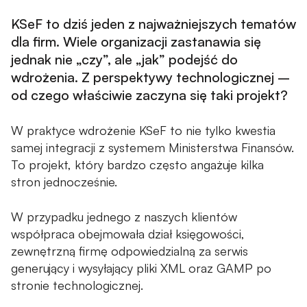
Okablowanie strukturalne
KSeF to dziś jeden z najważniejszych tematów
dla firm. Wiele organizacji zastanawia się
jednak nie „czy”, ale „jak” podejść do
SOFTWARE DEVELOPMENT
wdrożenia. Z perspektywy technologicznej –
Integracje systemów informatycznych
od czego właściwie zaczyna się taki projekt?
Rozwój oprogramowania
W praktyce wdrożenie KSeF to nie tylko kwestia
samej integracji z systemem Ministerstwa Finansów.
AUTOMATYKA I BEZPIECZEŃSTWO PRODUKCJI
To projekt, który bardzo często angażuje kilka
Systemy wizyjne (Machine Vision)
stron jednocześnie.
Bezpieczeństwo maszyn
W przypadku jednego z naszych klientów
współpraca obejmowała dział księgowości,
NASZE SYSTEMY
zewnętrzną firmę odpowiedzialną za serwis
generujący i wysyłający pliki XML oraz GAMP po
GapMap - System do ​zarządzania rynkiem rolno-
stronie technologicznej.
towarowym