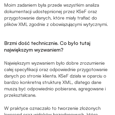
Safesys - System do monitoringu zużycia mediów
Moim zadaniem była przede wszystkim analiza
dokumentacji udostępnionej przez KSeF oraz
WiseFuel - System do automatyzacji planowania
przygotowanie danych, które miały trafiać do
tankowań
plików XML zgodnie z obowiązującymi wytycznymi.
Emitum - System do walnych zgromadzeń online
Brzmi dość technicznie. Co było tutaj
O FIRMIE
największym wyzwaniem?
O nas
Największym wyzwaniem było dobre zrozumienie
Kariera
całej specyfikacji oraz odpowiednie przygotowanie
danych po stronie klienta. KSeF działa w oparciu o
Centrum Egzaminacyjne Pearson VUE
bardzo konkretną strukturę XML, dlatego dane
muszą być odpowiednio pobierane, agregowane i
BAZA WIEDZY
przekształcane.
Case studies
W praktyce oznaczało to tworzenie złożonych
Blog
kwerend oraz widoków bazodanowych, które