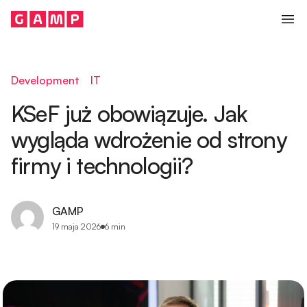
Przejdź do treści
OBSŁUGA INFORMATYCZNA FIRM
Audyty IT
Development
IT
Doradztwo IT
KSeF już obowiązuje. Jak
Outsourcing IT
wygląda wdrożenie od strony
Usługi Data Center
firmy i technologii?
Backup danych dla firm
GAMP
CYBERBEZPIECZEŃSTWO
19 maja 2026
6 min
Wsparcie przygotowawcze NIS2
Ochrona EDR/XDR
Security Operations Center (SOC)