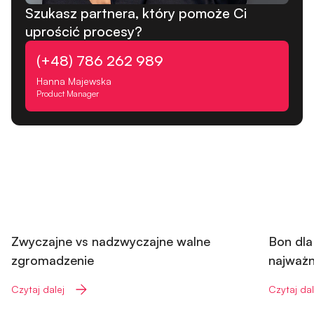
Szukasz partnera, który pomoże Ci
uprościć procesy?
(+48) 786 262 989
Hanna Majewska
Product Manager
WZA
Zwyczajne vs nadzwyczajne walne
Bon dla
zgromadzenie
najważn
Czytaj dalej
Czytaj dal