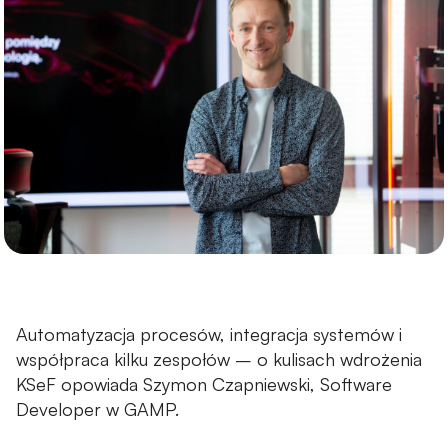
Szkolenia z cyberbezpieczeństwa
INSTALACJE
Instalacje niskoprądowe
Instalacje elektryczne
Instalacje przeciwpożarowe
Monitoring wizyjny CCTV
Kontrola dostępu i RCP
Automatyzacja procesów, integracja systemów i
Systemy alarmowe SSWiN
współpraca kilku zespołów – o kulisach wdrożenia
KSeF opowiada Szymon Czapniewski, Software
Systemy przyzywowe
Developer w GAMP.
Projektowanie i budowa serwerowni