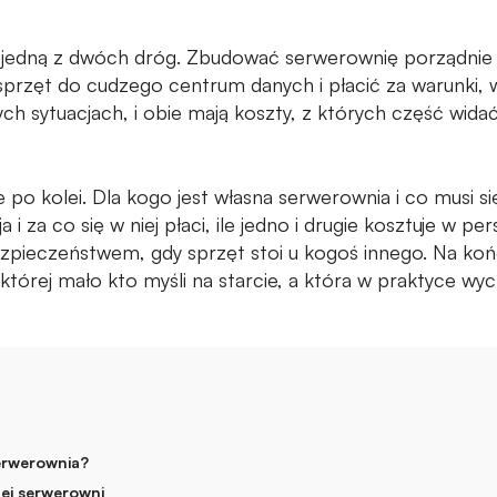
jedną z dwóch dróg. Zbudować serwerownię porządnie i 
sprzęt do cudzego centrum danych i płacić za warunki, w
ych sytuacjach, i obie mają koszty, z których część wida
 po kolei. Dla kogo jest własna serwerownia i co musi si
a i za co się w niej płaci, ile jedno i drugie kosztuje w pe
bezpieczeństwem, gdy sprzęt stoi u kogoś innego. Na k
 której mało kto myśli na starcie, a która w praktyce wyc
erwerownia?
nej serwerowni