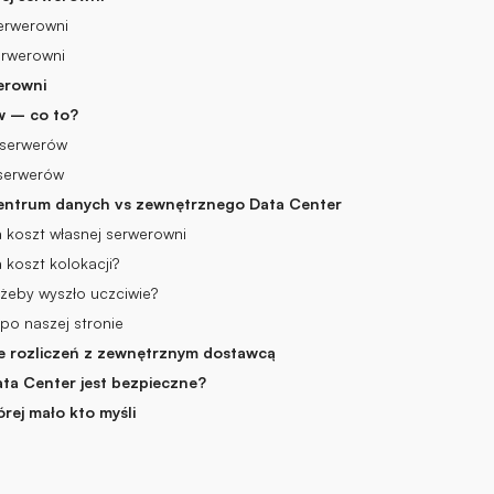
serwerowni
erwerowni
erowni
w – co to?
i serwerów
 serwerów
centrum danych vs zewnętrznego Data Center
a koszt własnej serwerowni
 koszt kolokacji?
 żeby wyszło uczciwie?
po naszej stronie
e rozliczeń z zewnętrznym dostawcą
ta Center jest bezpieczne?
órej mało kto myśli