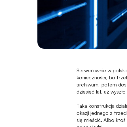
Serwerownie w polskic
konieczności, bo trze
archiwum, potem doszed
dziesięć lat, aż wyszł
Taka konstrukcja dział
okazji jednego z trzec
się mieścić. Albo ktoś