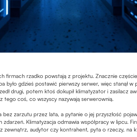
h firmach rzadko powstają z projektu. Znacznie częście
ba było gdzieś postawić pierwszy serwer, więc stanął w
ł drugi, potem ktoś dokupił klimatyzator i zasilacz awa
o z tego coś, co wszyscy nazywają serwerownią.
a bez zarzutu przez lata, a pytanie o jej przyszłość pojaw
h zdarzeń. Klimatyzacja odmawia współpracy w lipcu. Fir
 z zewnątrz, audytor czy kontrahent, pyta o rzeczy, na 