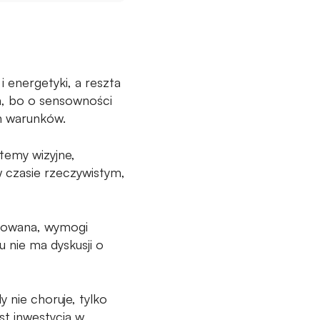
energetyki, a reszta
a, bo o sensowności
ch warunków.
temy wizyjne,
 w czasie rzeczywistym,
ulowana, wymogi
 nie ma dyskusji o
 nie choruje, tylko
t inwestycją w