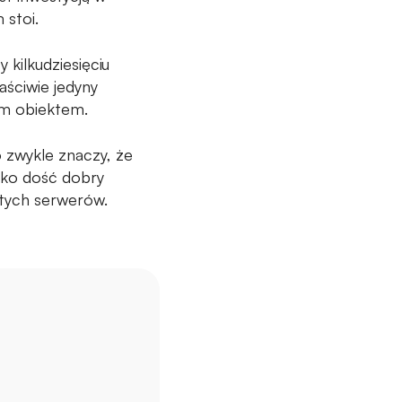
 stoi.
 kilkudziesięciu
aściwie jedyny
ym obiektem.
o zwykle znaczy, że
ylko dość dobry
a tych serwerów.