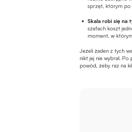
sprzęt, którym po r
Skala robi się na 
szafach koszt jedn
moment, w którym 
Jeżeli żaden z tych w
nikt jej nie wybrał. P
powód, żeby raz na kil