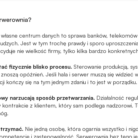
erwerownia?
 własne centrum danych to sprawa banków, telekomów i 
cudzych. Jest w tym trochę prawdy i sporo uproszczeni
cyduje nie wielkość firmy, tylko kilka bardzo konkretny
ć fizycznie blisko procesu.
Sterowanie produkcją, sys
e znoszą opóźnień. Jeśli hala i serwer muszą się widzieć
i kończy się na tym jednym zdaniu i to jest w porządku.
owy narzucają sposób przetwarzania.
Działalność reg
 kontrakcie z klientem, który sam podlega nadzorowi. Tu
móg.
utrzymać.
Nie jedną osobę, która ogarnia wszystko i nigdy
kompetencje i zastępowalność. Serwerownia bez tego jes