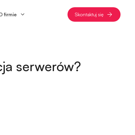
O firmie
Skontaktuj się
cja serwerów?