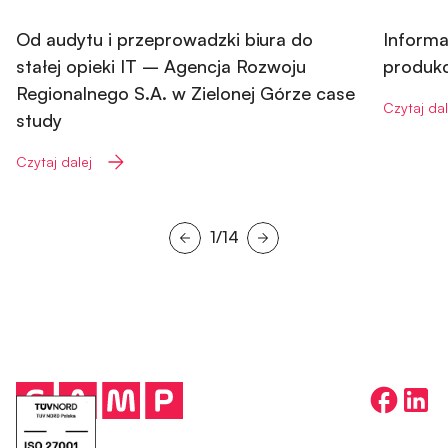
IT
Od audytu i przeprowadzki biura do
Informa
stałej opieki IT – Agencja Rozwoju
produkc
Regionalnego S.A. w Zielonej Górze case
Czytaj dal
study
Czytaj dalej
1/14