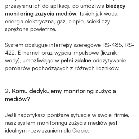
Safesys - System do monitoringu zużycia mediów
przesyłaniu ich do aplikacji, co umożliwia
bieżący
monitoring zużycia mediów
, takich jak woda,
WiseFuel - System do automatyzacji planowania
energia elektryczna, gaz, ciepło, ścieki czy
tankowań
sprężone powietrze.
Emitum - System do walnych zgromadzeń online
System obsługuje interfejsy szeregowe RS-485, RS-
422, Ethernet oraz wyjścia impulsowe (liczniki
O FIRMIE
wody), umożliwiając w
pełni zdalne
odczytywanie
pomiarów pochodzących z różnych liczników.
O nas
Kariera
2. Komu dedykujemy monitoring zużycia
Centrum Egzaminacyjne Pearson VUE
mediów?
BAZA WIEDZY
Jeśli napotykasz poniższe sytuacje w swojej firmie,
nasz system monitoringu zużycia mediów jest
Case studies
idealnym rozwiązaniem dla Ciebie:
Blog