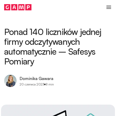
Przejdź do treści
OBSŁUGA INFORMATYCZNA FIRM
Audyty IT
Ponad 140 liczników jednej
Doradztwo IT
firmy odczytywanych
Outsourcing IT
automatycznie – Safesys
Usługi Data Center
Pomiary
Backup danych dla firm
Dominika Gawara
CYBERBEZPIECZEŃSTWO
20 czerwca 2023
8 min
Wsparcie przygotowawcze NIS2
Ochrona EDR/XDR
Security Operations Center (SOC)