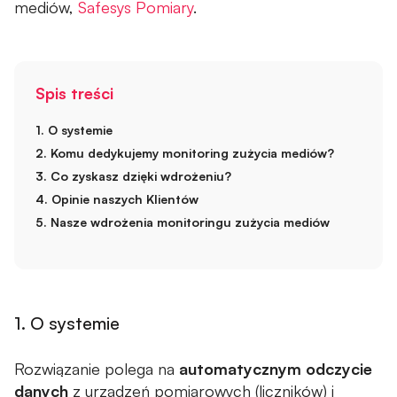
mediów,
Safesys Pomiary
.
Okablowanie strukturalne
SOFTWARE DEVELOPMENT
Spis treści
Integracje systemów informatycznych
1. O systemie
Rozwój oprogramowania
2. Komu dedykujemy monitoring zużycia mediów?
3. Co zyskasz dzięki wdrożeniu?
AUTOMATYKA I BEZPIECZEŃSTWO PRODUKCJI
4. Opinie naszych Klientów
5. Nasze wdrożenia monitoringu zużycia mediów
Systemy wizyjne (Machine Vision)
Bezpieczeństwo maszyn
NASZE SYSTEMY
1. O systemie
GapMap - System do ​zarządzania rynkiem rolno-
Rozwiązanie polega na
automatycznym odczycie
towarowym
danych
z urządzeń pomiarowych (liczników) i