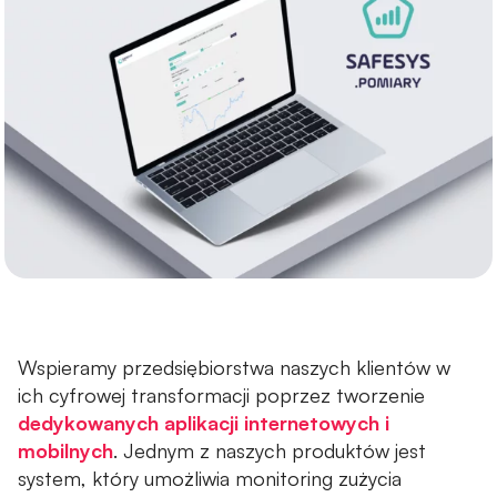
Szkolenia z cyberbezpieczeństwa
INSTALACJE
Instalacje niskoprądowe
Instalacje elektryczne
Instalacje przeciwpożarowe
Monitoring wizyjny CCTV
Kontrola dostępu i RCP
Wspieramy przedsiębiorstwa naszych klientów w
Systemy alarmowe SSWiN
ich cyfrowej transformacji poprzez tworzenie
dedykowanych aplikacji internetowych i
Systemy przyzywowe
mobilnych
. Jednym z naszych produktów jest
system, który umożliwia monitoring zużycia
Projektowanie i budowa serwerowni